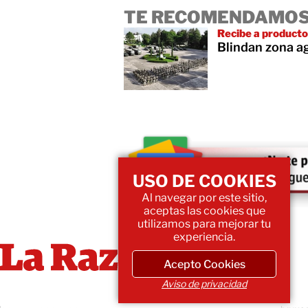
TE RECOMENDAMOS
Recibe a product
Blindan zona a
USO DE COOKIES
Al navegar por este sitio,
aceptas las cookies que
utilizamos para mejorar tu
experiencia.
Acepto Cookies
Aviso de privacidad