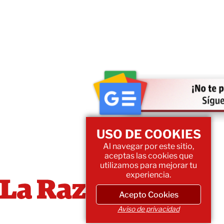
USO DE COOKIES
Al navegar por este sitio,
aceptas las cookies que
utilizamos para mejorar tu
experiencia.
Acepto Cookies
Aviso de privacidad