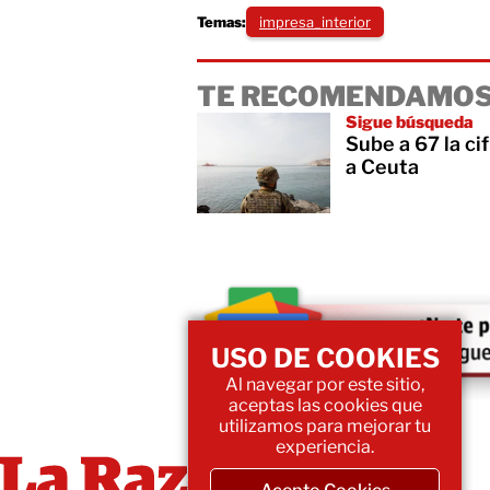
Temas:
impresa_interior
TE RECOMENDAMOS
Sigue búsqueda
Sube a 67 la ci
a Ceuta
USO DE COOKIES
Al navegar por este sitio,
aceptas las cookies que
utilizamos para mejorar tu
experiencia.