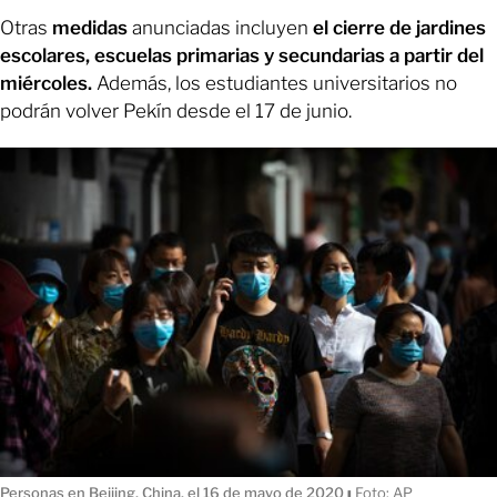
Otras
medidas
anunciadas incluyen
el cierre de jardines
escolares, escuelas primarias y secundarias a partir del
miércoles.
Además, los estudiantes universitarios no
podrán volver Pekín desde el 17 de junio.
Personas en Beijing, China, el 16 de mayo de 2020
ı
Foto: AP