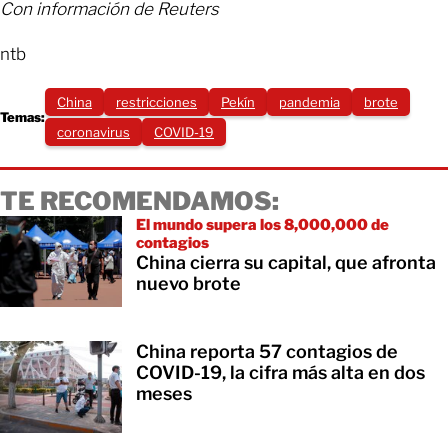
Con información de Reuters
ntb
China
restricciones
Pekín
pandemia
brote
Temas:
coronavirus
COVID-19
TE RECOMENDAMOS:
El mundo supera los 8,000,000 de
contagios
China cierra su capital, que afronta
nuevo brote
China reporta 57 contagios de
COVID-19, la cifra más alta en dos
meses