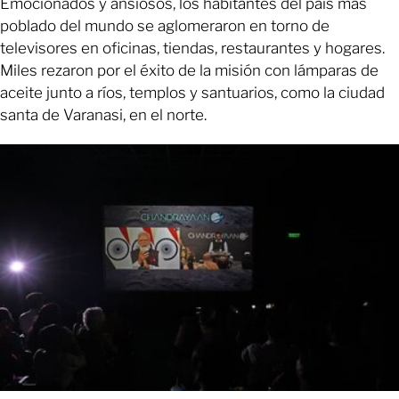
Emocionados y ansiosos, los habitantes del país más
poblado del mundo se aglomeraron en torno de
televisores en oficinas, tiendas, restaurantes y hogares.
Miles rezaron por el éxito de la misión con lámparas de
aceite junto a ríos, templos y santuarios, como la ciudad
santa de Varanasi, en el norte.