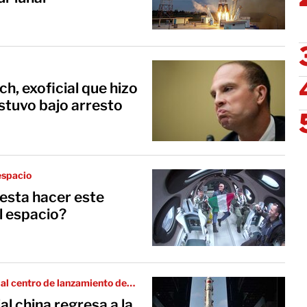
h, exoficial que hizo
estuvo bajo arresto
espacio
uesta hacer este
al espacio?
s al centro de lanzamiento de
 el momento se desconoce el
l china regresa a la