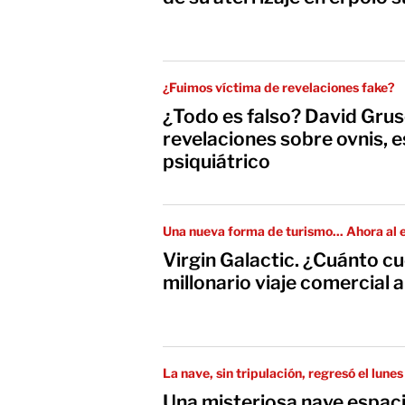
¿Fuimos víctima de revelaciones fake?
¿Todo es falso? David Grusc
revelaciones sobre ovnis, 
psiquiátrico
Una nueva forma de turismo... Ahora al 
Virgin Galactic. ¿Cuánto c
millonario viaje comercial 
La nave, sin tripulación, regresó el lune
Jiuquan, en el noroeste de China; hasta
Una misteriosa nave espacia
aspecto del artefacto