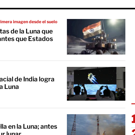
 primera imagen desde el suelo
as de la Luna que
 antes que Estados
cial de India logra
la Luna
la en la Luna; antes
ur lunar