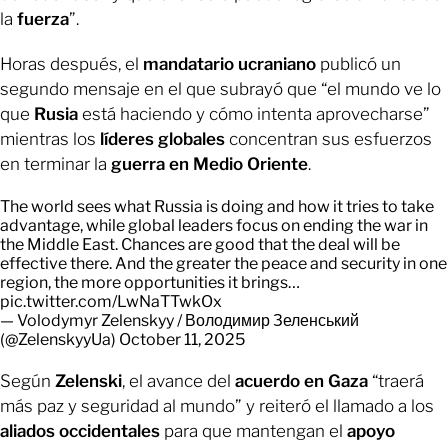
la
fuerza
”.
Horas después, el
mandatario ucraniano
publicó un
segundo mensaje en el que subrayó que “el mundo ve lo
que
Rusia
está haciendo y cómo intenta aprovecharse”
mientras los
líderes globales
concentran sus esfuerzos
en terminar la
guerra en Medio Oriente
.
The world sees what Russia is doing and how it tries to take
advantage, while global leaders focus on ending the war in
the Middle East. Chances are good that the deal will be
effective there. And the greater the peace and security in one
region, the more opportunities it brings…
pic.twitter.com/LwNaTTwkOx
— Volodymyr Zelenskyy / Володимир Зеленський
(@ZelenskyyUa)
October 11, 2025
Según
Zelenski
, el avance del
acuerdo en Gaza
“traerá
más paz y seguridad al mundo” y reiteró el llamado a los
aliados occidentales
para que mantengan el
apoyo