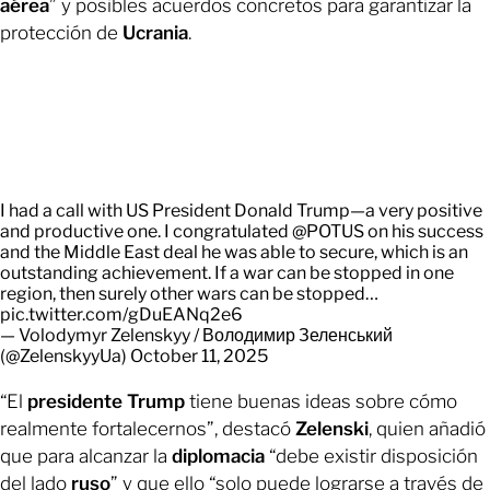
aérea
” y posibles acuerdos concretos para garantizar la
protección de
Ucrania
.
I had a call with US President Donald Trump—a very positive
and productive one. I congratulated
@POTUS
on his success
and the Middle East deal he was able to secure, which is an
outstanding achievement. If a war can be stopped in one
region, then surely other wars can be stopped…
pic.twitter.com/gDuEANq2e6
— Volodymyr Zelenskyy / Володимир Зеленський
(@ZelenskyyUa)
October 11, 2025
“El
presidente Trump
tiene buenas ideas sobre cómo
realmente fortalecernos”, destacó
Zelenski
, quien añadió
que para alcanzar la
diplomacia
“debe existir disposición
del lado
ruso
” y que ello “solo puede lograrse a través de