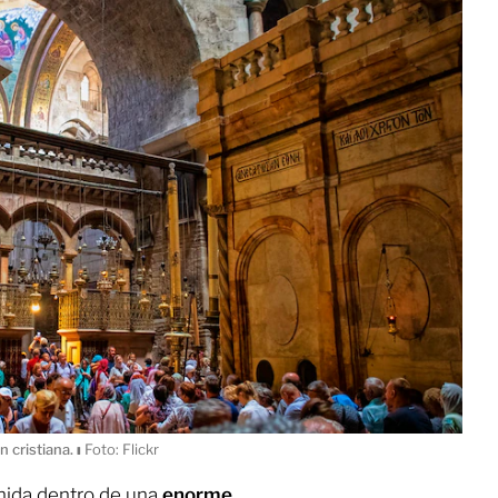
n cristiana.
ı
Foto: Flickr
nida dentro de una
enorme