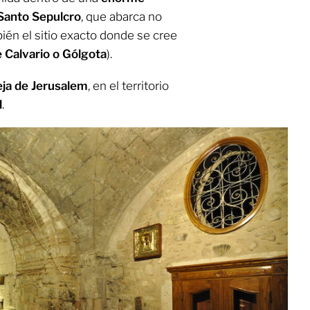
 Santo Sepulcro
,
que abarca no
mbién el sitio exacto donde se cree
 Calvario o Gólgota
).
eja de Jerusalem
, en el territorio
l
.