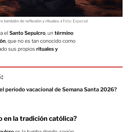
o también de reflexión y rituales.
ı
Foto: Especial
a el
Santo Sepulcro
, un
término
ión
, que no es tan conocido como
tado sus propios
rituales y
:
 el periodo vacacional de Semana Santa 2026?
 en la tradición católica?
pulcro
es la tumba donde, según