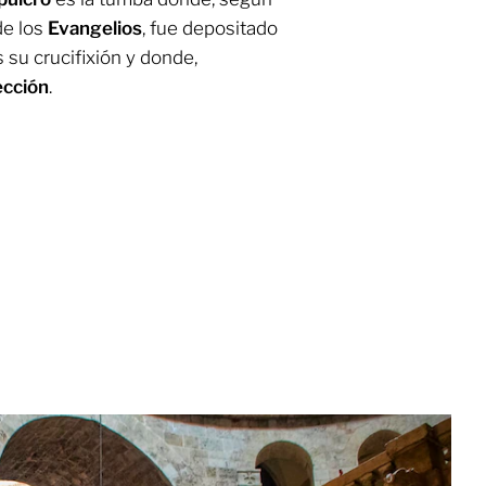
de los
Evangelios
, fue depositado
s su crucifixión y donde,
ección
.