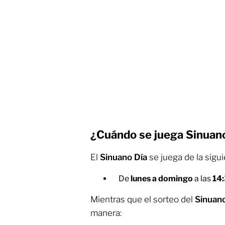
¿Cuándo se juega Sinuan
El
Sinuano Día
se juega de la sigu
De
lunes a domingo
a las
14
Mientras que el sorteo del
Sinuan
manera: