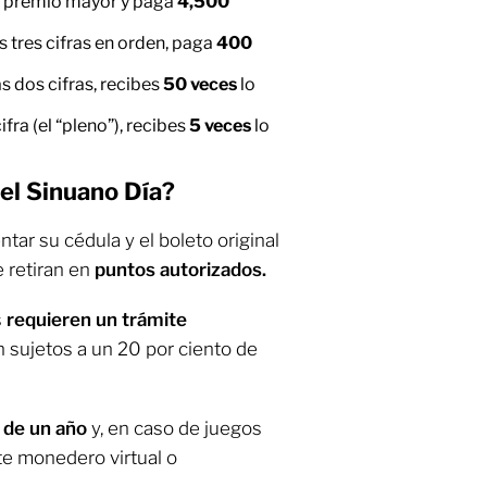
l premio mayor y paga
4,500
s tres cifras en orden, paga
400
as dos cifras, recibes
50 veces
lo
ifra (el “pleno”), recibes
5 veces
lo
el Sinuano Día?
tar su cédula y el boleto original
 retiran en
puntos autorizados.
s
requieren un trámite
n sujetos a un 20 por ciento de
 de un año
y, en caso de juegos
nte monedero virtual o