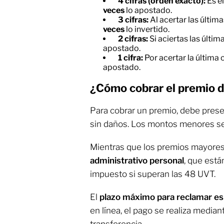
4 cifras (orden exacto):
Es e
veces
lo apostado.
3 cifras:
Al acertar las última
veces
lo invertido.
2 cifras:
Si aciertas las últim
apostado.
1 cifra:
Por acertar la última c
apostado.
¿Cómo cobrar el premio d
Para cobrar un premio, debe presen
sin daños. Los montos menores se
Mientras que los premios mayore
administrativo personal
, que está
impuesto si superan las 48 UVT.
El
plazo máximo para reclamar es
en línea, el pago se realiza media
transferencia.