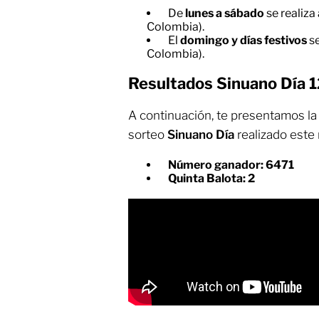
De
lunes a sábado
se realiza 
Colombia).
El
domingo y días festivos
se
Colombia).
Resultados Sinuano Día 
A continuación, te presentamos l
sorteo
Sinuano Día
realizado este
Número ganador: 6471
Quinta Balota: 2