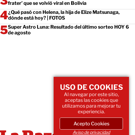
frater’ que se volvió viral en Bolivia
¿Qué pasó con Helena, la hija de Elize Matsunaga,
dónde está hoy? | FOTOS
Super Astro Luna: Resultado del último sorteo HOY 6
de agosto
USO DE COOKIES
Al navegar por este sitio,
aceptas las cookies que
utilizamos para mejorar tu
experiencia.
Acepto Cookies
Aviso de privacidad