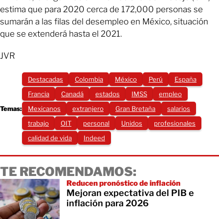
estima que para 2020 cerca de 172,000 personas se
sumarán a las filas del desempleo en México, situación
que se extenderá hasta el 2021.
JVR
Destacadas
Colombia
México
Perú
España
Francia
Canadá
estados
IMSS
empleo
Temas:
Mexicanos
extranjero
Gran Bretaña
salarios
trabajo
OIT
personal
Unidos
profesionales
calidad de vida
Indeed
TE RECOMENDAMOS:
Reducen pronóstico de inflación
Mejoran expectativa del PIB e
inflación para 2026