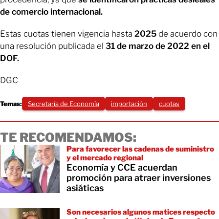
de comercio internacional.
Estas cuotas tienen vigencia hasta
2025
de acuerdo con
una resolución publicada el
31 de marzo de 2022 en el
DOF.
DGC
Temas:
Secretaría de Economía
importación
cuotas
TE RECOMENDAMOS:
Para favorecer las cadenas de suministro
y el mercado regional
Economía y CCE acuerdan
promoción para atraer inversiones
asiáticas
Son necesarios algunos matices respecto