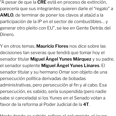
“A pesar de que la
CRE
está en proceso de extinción,
parecería que sus integrantes quieren darle el “regalo” a
AMLO
, de terminar de poner los clavos al ataúd a la
participación de la IP en el sector de combustibles… y
generar otro pleito con EU”, se lee en Gente Detrás del
Dinero.
Y en otros temas,
Mauricio Flores
nos dice sobre las
decisiones tan severas que tendrá que tomar hoy el
senador titular
Miguel Ángel Yunes Márquez
y su padre,
el senador suplente
Miguel Ángel Yunes Linares
. El
senador titular y su hermano Omar son objeto de una
persecución política derivadas de bobadas
administrativas, pero persecución al fin y al cabo. Esa
persecución, es sabido, sería suspendida (pero nadie
sabe si cancelada) si los Yunes en el Senado votan a
favor de la reforma al Poder Judicial de la
4T
.
Hasta donde es sabido, refiere el columnista, el joven