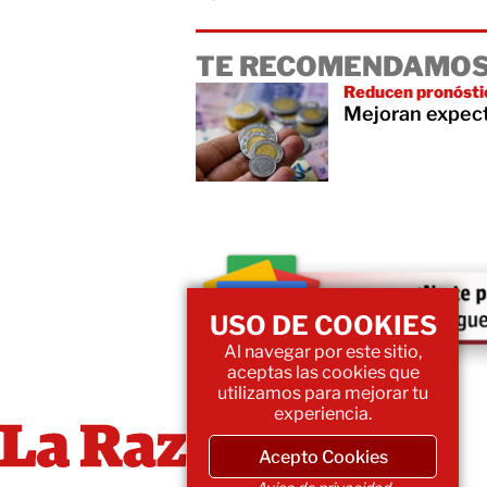
TE RECOMENDAMOS
Reducen pronóstic
Mejoran expect
USO DE COOKIES
Al navegar por este sitio,
aceptas las cookies que
utilizamos para mejorar tu
experiencia.
Acepto Cookies