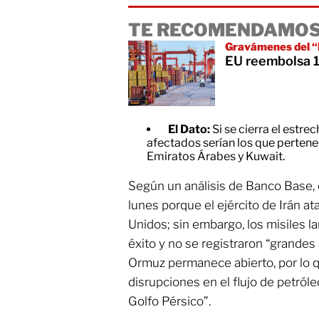
TE RECOMENDAMOS
Gravámenes del “D
EU reembolsa 10
El Dato:
Si se cierra el estr
afectados serían los que pertenec
Emiratos Árabes y Kuwait.
Según un análisis de Banco Base,
lunes porque el ejército de Irán at
Unidos; sin embargo, los misiles 
éxito y no se registraron “grandes
Ormuz permanece abierto, por lo q
disrupciones en el flujo de petró
Golfo Pérsico”.