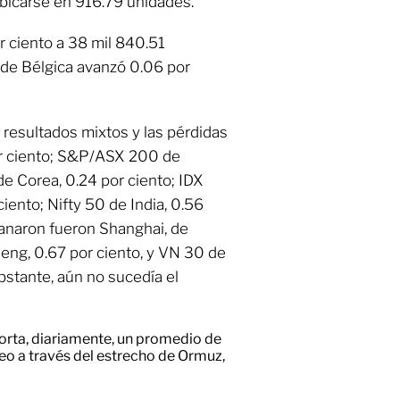
ubicarse en 916.79 unidades.
or ciento a 38 mil 840.51
 de Bélgica avanzó 0.06 por
o resultados mixtos y las pérdidas
por ciento; S&P/ASX 200 de
de Corea, 0.24 por ciento; IDX
iento; Nifty 50 de India, 0.56
ganaron fueron Shanghai, de
Seng, 0.67 por ciento, y VN 30 de
bstante, aún no sucedía el
orta, diariamente, un promedio de
leo a través del estrecho de Ormuz,