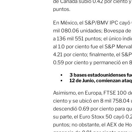
de Canadá subió 0.42 por ciento y
puntos.
En México, el S&P/BMV IPC cayó 
mil 080.06 unidades; Bovespa de B
a 136 mil 551 puntos; el único índ
al 1.0 por ciento fue el S&P Merva
4.21 por ciento; finalmente, el S&
0.59 por ciento y permaneció en 8
3 bases estadounidenses fu
12 de Junio, comienzan ataqu
Asimismo, en Europa, FTSE 100 de
ciento y se ubicó en 8 mil 758.04
descendió 0.69 por ciento para qu
su parte, el Euro Stoxx 50 cayó 0.
puntos; no obstante, el AEX de Ho