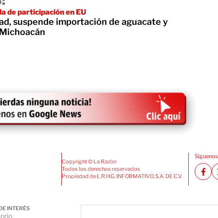
:
da de participación en EU
ad, suspende importación de aguacate y
 Michoacán
Siguenos
Copyright © La Razón
Todos los derechos reservados
Propiedad de L.R.H.G. INFORMATIVO, S.A. DE C.V.
DE INTERÉS
orio