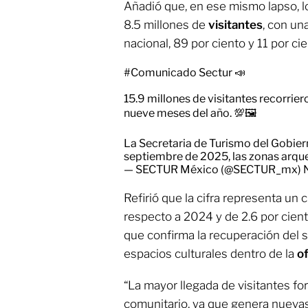
Añadió que, en ese mismo lapso, l
8.5 millones de
visitantes
, con u
nacional, 89 por ciento y 11 por ci
#Comunicado
Sectur 📣
15.9 millones de visitantes recorri
nueve meses del año. 💯🖼️
La Secretaria de Turismo del Gobie
septiembre de 2025, las zonas arqu
— SECTUR México (@SECTUR_mx)
Refirió que la cifra representa un 
respecto a 2024 y de 2.6 por cien
que confirma la recuperación del se
espacios culturales dentro de la
o
“La mayor llegada de visitantes fo
comunitario, ya que genera nueva