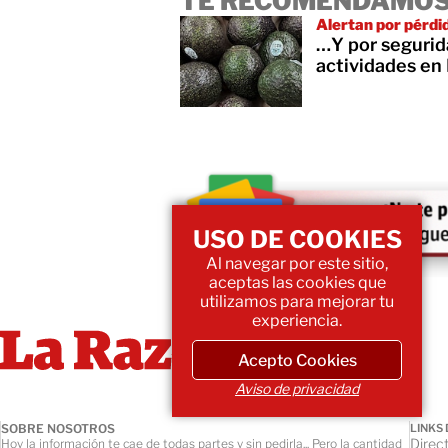
TE RECOMENDAMOS
Alertan por pérdi
…Y por segurid
actividades en
USO DE COOKIES
Al navegar por este sitio,
aceptas las cookies que
utilizamos para mejorar tu
experiencia.
Acepto Cookies
Aviso de privacidad
SOBRE NOSOTROS
LINKS 
Direct
Hoy la información te cae de todas partes y sin pedirla... Pero la cantidad