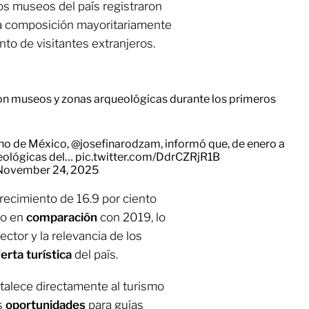
os museos del país registraron
na composición mayoritariamente
ento de visitantes extranjeros.
eron museos y zonas arqueológicas durante los primeros
rno de México,
@josefinarodzam
, informó que, de enero a
eológicas del…
pic.twitter.com/DdrCZRjR1B
November 24, 2025
crecimiento de 16.9 por ciento
to en
comparación
con 2019, lo
ctor y la relevancia de los
ferta
turística
del país.
rtalece directamente al turismo
s
oportunidades
para guías