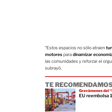
“Estos espacios no sólo atraen
tu
motores
para
dinamizar
economí
las comunidades y reforzar el orgull
subrayó.
TE RECOMENDAMOS
Gravámenes del “D
EU reembolsa 10