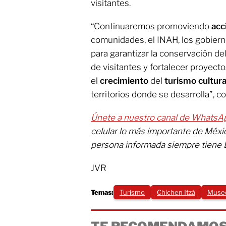
visitantes.
“Continuaremos promoviendo
acc
comunidades, el INAH, los gobierno
para garantizar la conservación de
de visitantes y fortalecer proyec
el
crecimiento
del
turismo
cultura
territorios donde se desarrolla”, c
Únete a nuestro canal de WhatsA
celular lo más importante de Méx
persona informada siempre tiene 
JVR
Temas:
Turismo
Chichen Itzá
Museo