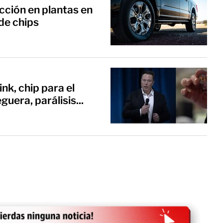
cción en plantas en
de chips
nk, chip para el
uera, parálisis...