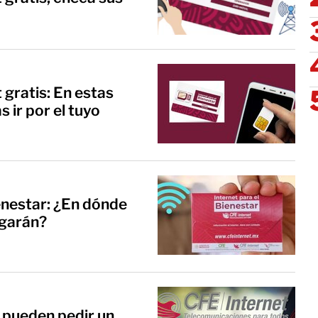
 gratis: En estas
 ir por el tuyo
enestar: ¿En dónde
rgarán?
 pueden pedir un