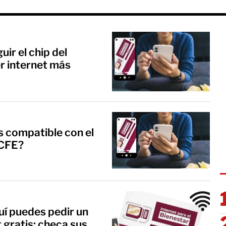
ir el chip del
r internet más
s compatible con el
 CFE?
quí puedes pedir un
 gratis; checa sus