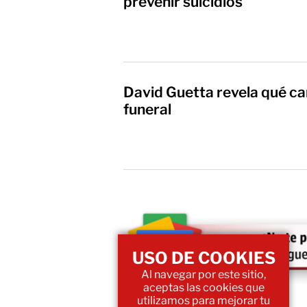
prevenir suicidios
David Guetta revela qué ca
funeral
USO DE COOKIES
Al navegar por este sitio,
aceptas las cookies que
utilizamos para mejorar tu