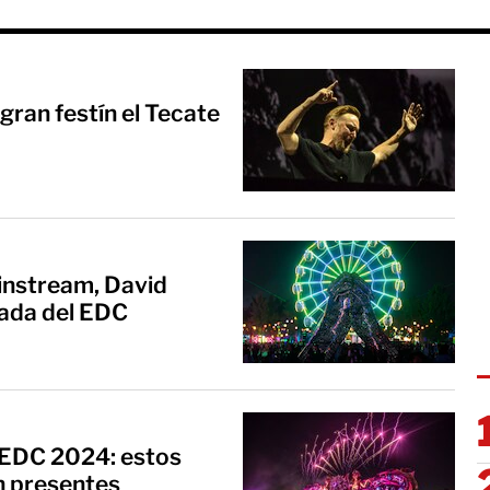
gran festín el Tecate
instream, David
nada del EDC
el EDC 2024: estos
án presentes