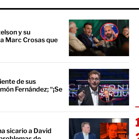
telson y su
a Marc Crosas que
iente de sus
amón Fernández; “¡Se
a sicario a David
s problemas de