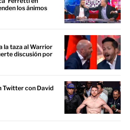
a' Ferretti en
enden los ánimos
a la taza al Warrior
uerte discusión por
n Twitter con David