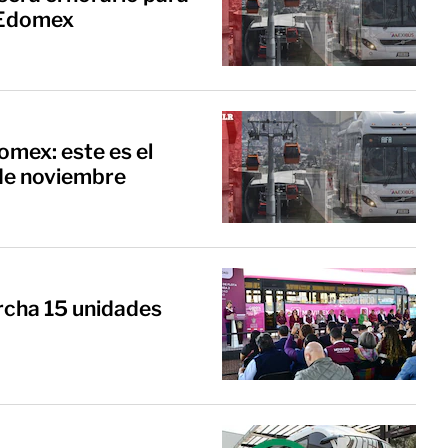
n Edomex
mex: este es el
 de noviembre
rcha 15 unidades