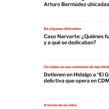
Arturo Bermúdez ubicadas 
De orígenes diferentes
Caso Narvarte: ¿Quiénes fu
y a qué se dedicaban?
Circulaba en una camioneta de lujo blin
Detienen en Hidalgo a “El Gü
delictiva que opera en CD
A través de un video