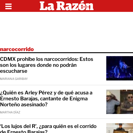
narcocorrido
CDMX prohíbe los narcocorridos: Estos
son los lugares donde no podrán
escucharse
MARIANA GARIBAY
¿Quién es Arley Pérez y de qué acusa a
Ernesto Barajas, cantante de Enigma
Norteño asesinado?
MARTHA DÍAZ
‘Los lujos del R’, ¿para quién es el corrido
de Ernesto Barajas?