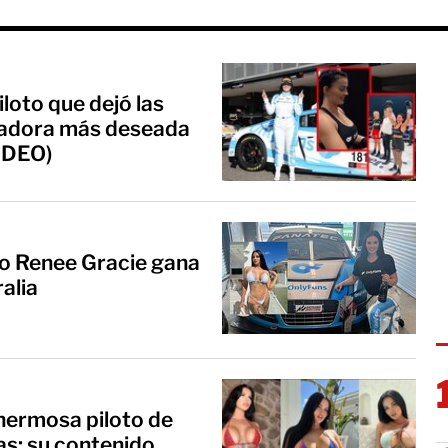
loto que dejó las
xeadora más deseada
VIDEO)
to Renee Gracie gana
alia
 hermosa piloto de
tas; su contenido