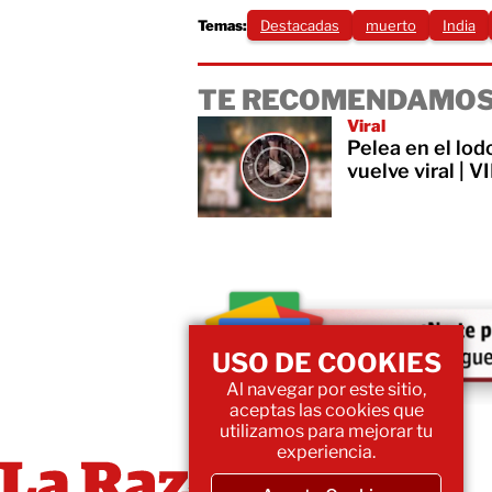
Temas:
Destacadas
muerto
India
TE RECOMENDAMOS
Viral
Pelea en el lod
vuelve viral | 
USO DE COOKIES
Al navegar por este sitio,
aceptas las cookies que
utilizamos para mejorar tu
experiencia.