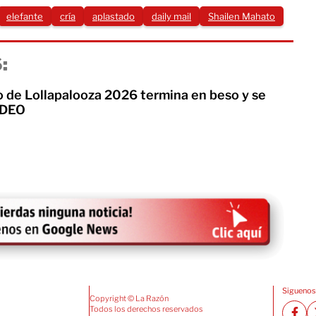
elefante
cría
aplastado
daily mail
Shailen Mahato
:
o de Lollapalooza 2026 termina en beso y se
VIDEO
Siguenos
Copyright © La Razón
Todos los derechos reservados