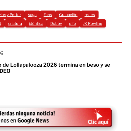
Harry Potter
saga
Fans
Grabación
redes
d
criatura
idéntica
Dobby
elfo
JK Rowling
:
o de Lollapalooza 2026 termina en beso y se
VIDEO