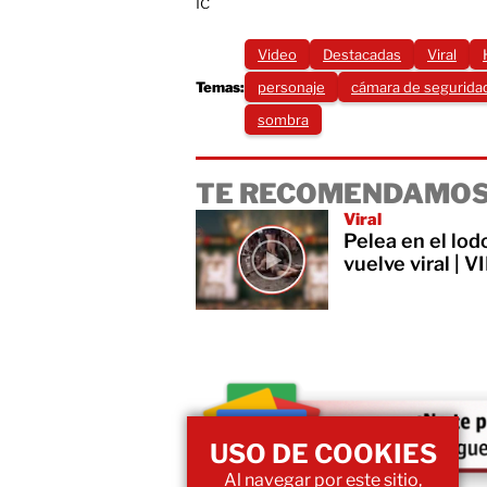
ic
Video
Destacadas
Viral
Temas:
personaje
cámara de segurida
sombra
TE RECOMENDAMOS
Viral
Pelea en el lod
vuelve viral | 
USO DE COOKIES
Al navegar por este sitio,