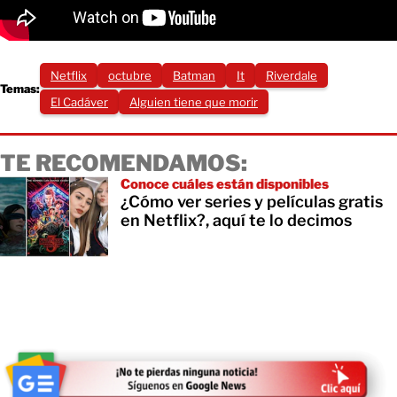
Netflix
octubre
Batman
It
Riverdale
Temas:
El Cadáver
Alguien tiene que morir
TE RECOMENDAMOS:
Conoce cuáles están disponibles
¿Cómo ver series y películas gratis
en Netflix?, aquí te lo decimos