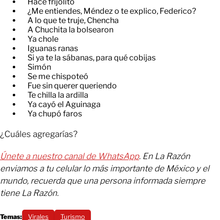
Hace frijolito
¿Me entiendes, Méndez o te explico, Federico?
A lo que te truje, Chencha
A Chuchita la bolsearon
Ya chole
Iguanas ranas
Si ya te la sábanas, para qué cobijas
Simón
Se me chispoteó
Fue sin querer queriendo
Te chilla la ardilla
Ya cayó el Aguinaga
Ya chupó faros
¿Cuáles agregarías?
Únete a nuestro canal de WhatsApp
. En La Razón
enviamos a tu celular lo más importante de México y el
mundo, recuerda que una persona informada siempre
tiene La Razón.
Temas:
Virales
Turismo