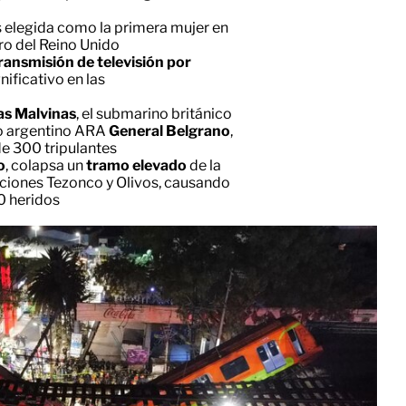
 elegida como la primera mujer en
ro del Reino Unido
ransmisión de televisión por
ificativo en las
as Malvinas
, el submarino británico
o argentino ARA
General Belgrano
,
de 300 tripulantes
o
, colapsa un
tramo elevado
de la
aciones Tezonco y Olivos, causando
0 heridos