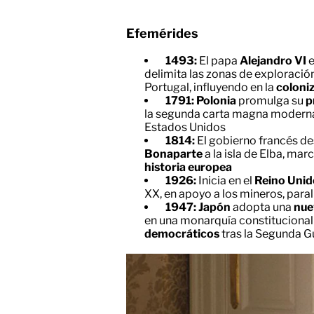
Efemérides
1493:
El papa
Alejandro VI
e
delimita las zonas de exploració
Portugal, influyendo en la
coloni
1791: Polonia
promulga su
p
la segunda carta magna moderna
Estados Unidos
1814:
El gobierno francés des
Bonaparte
a la isla de Elba, mar
historia europea
1926:
Inicia en el
Reino Uni
XX, en apoyo a los mineros, paral
1947: Japón
adopta una
nue
en una monarquía constitucional
democráticos
tras la Segunda G