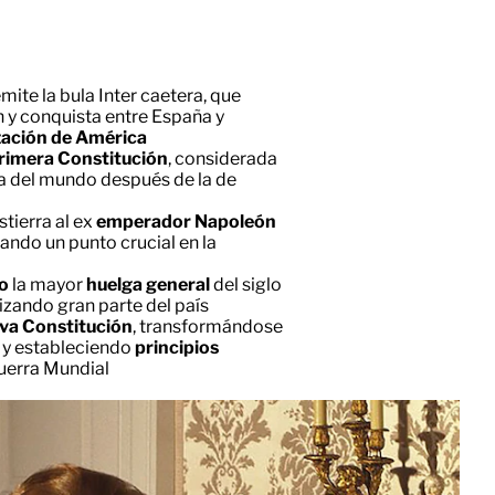
mite la bula Inter caetera, que
n y conquista entre España y
zación de América
rimera Constitución
, considerada
 del mundo después de la de
tierra al ex
emperador Napoleón
cando un punto crucial en la
do
la mayor
huelga general
del siglo
izando gran parte del país
va Constitución
, transformándose
 y estableciendo
principios
uerra Mundial