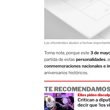
Las efemérides aluden a fechas importantes
Toma nota, porque este
3 de may
partida de estas
personalidades
, 
conmemoraciones nacionales e i
aniversarios históricos.
TE RECOMENDAMOS
Ellas piden discul
Critican a dipu
decir que ‘los v