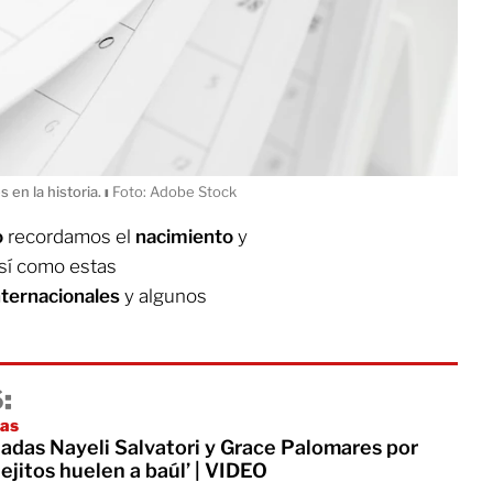
 en la historia.
ı
Foto: Adobe Stock
o
recordamos el
nacimiento
y
así como estas
nternacionales
y algunos
:
pas
tadas Nayeli Salvatori y Grace Palomares por
iejitos huelen a baúl’ | VIDEO