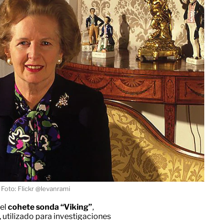
Foto: Flickr @levanrami
 el
cohete sonda “Viking”
,
 utilizado para investigaciones