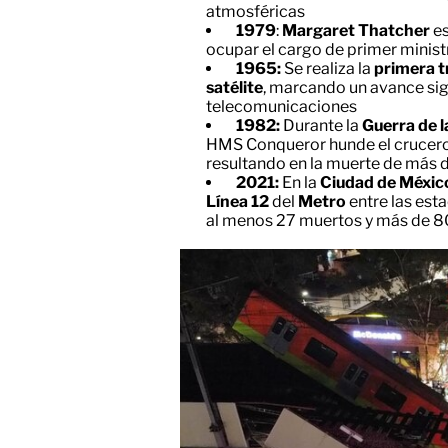
atmosféricas
1979
:
Margaret Thatcher
es
ocupar el cargo de primer minist
1965:
Se realiza la
primera t
satélite
, marcando un avance sign
telecomunicaciones
1982:
Durante la
Guerra de l
HMS Conqueror hunde el crucer
resultando en la muerte de más 
2021:
En la
Ciudad de Méxic
Línea 12
del
Metro
entre las est
al menos 27 muertos y más de 8