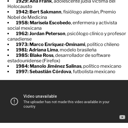
1929: Ana Frank
, adolescente judía víctima del
Holocausto
1942: Bert Sakmann
, fisiólogo alemán, Premio
Nobel de Medicina
1958: Marisela Escobedo
, enfermera y activista
social mexicana
1962: Jordan Peterson
, psicólogo clínico y profesor
canadiense
1973: Marco Enríquez-Ominami
, político chileno
1981: Adriana Lima
, modelo brasileña
1985: Blake Ross
, desarrollador de software
estadounidense (Firefox)
1984: Manolo Jiménez Salinas
, político mexicano
1997: Sebastián Córdova
, futbolista mexicano