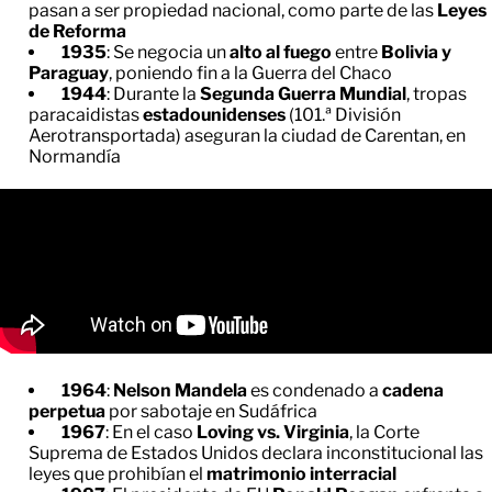
pasan a ser propiedad nacional, como parte de las
Leyes
de Reforma
1935
: Se negocia un
alto al fuego
entre
Bolivia y
Paraguay
, poniendo fin a la Guerra del Chaco
1944
: Durante la
Segunda Guerra Mundial
, tropas
paracaidistas
estadounidenses
(101.ª División
Aerotransportada) aseguran la ciudad de Carentan, en
Normandía
1964
:
Nelson Mandela
es condenado a
cadena
perpetua
por sabotaje en Sudáfrica
1967
: En el caso
Loving vs. Virginia
, la Corte
Suprema de Estados Unidos declara inconstitucional las
leyes que prohibían el
matrimonio interracial