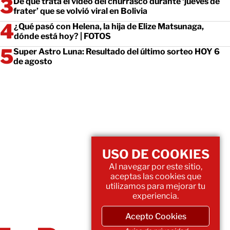
De qué trata el video del churrasco durante ‘jueves de
frater’ que se volvió viral en Bolivia
¿Qué pasó con Helena, la hija de Elize Matsunaga,
dónde está hoy? | FOTOS
Super Astro Luna: Resultado del último sorteo HOY 6
de agosto
USO DE COOKIES
Al navegar por este sitio,
aceptas las cookies que
utilizamos para mejorar tu
experiencia.
Acepto Cookies