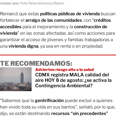
ciudad, ayer.
Foto›Tania Gómez›La Razón
Remarcó que estas
políticas públicas de vivienda
buscan
fortalecer el
arraigo de las comunidades
, con “
créditos
accesibles
para el mejoramiento y la
construcción de
vivienda
” en las zonas afectadas, así como acciones para
garantizar el acceso de jóvenes y familias trabajadoras a
una
vivienda digna
, ya sea en renta o en propiedad.
TE RECOMENDAMOS:
Advierten riesgo alto a la salud
CDMX registra MALA calidad del
aire HOY 8 de agosto: ¿se activa la
Contingencia Ambiental?
“Sabemos que la
gentrificación
puede excluir a quienes
han vivido toda su vida en sus barrios”, señaló, por lo que,
dijo, se están destinando
recursos “sin precedentes”