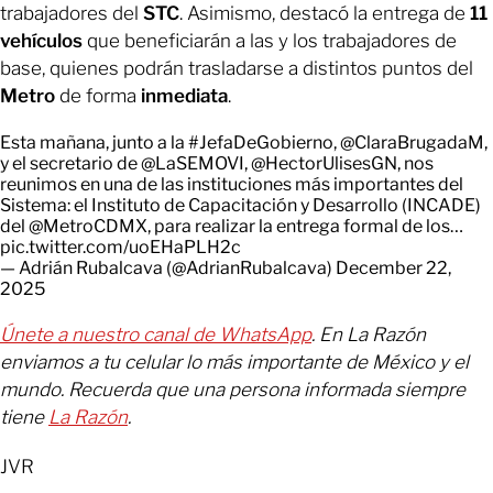
trabajadores del
STC
. Asimismo, destacó la entrega de
11
vehículos
que beneficiarán a las y los trabajadores de
base, quienes podrán trasladarse a distintos puntos del
Metro
de forma
inmediata
.
Esta mañana, junto a la
#JefaDeGobierno
,
@ClaraBrugadaM
,
y el secretario de
@LaSEMOVI
,
@HectorUlisesGN
, nos
reunimos en una de las instituciones más importantes del
Sistema: el Instituto de Capacitación y Desarrollo (INCADE)
del
@MetroCDMX
, para realizar la entrega formal de los…
pic.twitter.com/uoEHaPLH2c
— Adrián Rubalcava (@AdrianRubalcava)
December 22,
2025
Únete a nuestro canal de WhatsApp
. En La Razón
enviamos a tu celular lo más importante de México y el
mundo. Recuerda que una persona informada siempre
tiene
La Razón
.
JVR