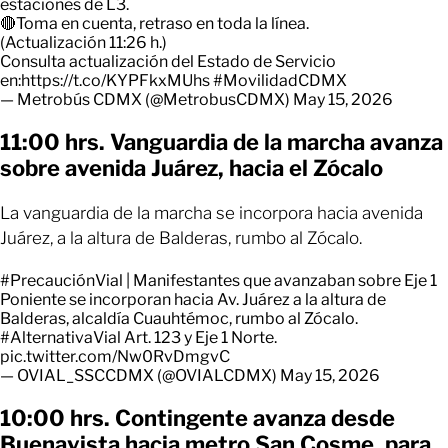
estaciones de L3.
🔴Toma en cuenta, retraso en toda la línea.
(Actualización 11:26 h.)
Consulta actualización del Estado de Servicio
en:
https://t.co/KYPFkxMUhs
#MovilidadCDMX
— Metrobús CDMX (@MetrobusCDMX)
May 15, 2026
11:00 hrs. Vanguardia de la marcha avanza
sobre avenida Juárez, hacia el Zócalo
La vanguardia de la marcha se incorpora hacia avenida
Juárez, a la altura de Balderas, rumbo al Zócalo.
#PrecauciónVial
| Manifestantes que avanzaban sobre Eje 1
Poniente se incorporan hacia Av. Juárez a la altura de
Balderas, alcaldía Cuauhtémoc, rumbo al Zócalo.
#AlternativaVial
Art. 123 y Eje 1 Norte.
pic.twitter.com/Nw0RvDmgvC
— OVIAL_SSCCDMX (@OVIALCDMX)
May 15, 2026
10:00 hrs. Contingente avanza desde
Buenavista hacia metro San Cosme, para