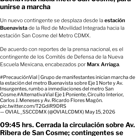
unirse a marcha
Un nuevo contingente se desplaza desde la
estación
Buenavista
de la Red de Movilidad Integrada hacia la
estación San Cosme del Metro CDMX.
De acuerdo con reportes de la prensa nacional, es el
contingente de los Comités de Defensa de la Nueva
Escuela Mexicana, encabezados por
Marx Arriaga
.
#PrecauciónVial
| Grupo de manifestantes inician marcha de
la estación del metro Buenavista sobre Eje 1 Norte y Av.
Insurgentes, rumbo a inmediaciones del metro San
Cosme.
#AlternativaVial
Eje 1 Poniente, Circuito Interior,
Carlos J. Meneses y Av. Ricardo Flores Magón.
pic.twitter.com/T2GdiR9DRS
— OVIAL_SSCCDMX (@OVIALCDMX)
May 15, 2026
09:45 hrs. Cerrada la circulación sobre Av.
Ribera de San Cosme; contingentes se