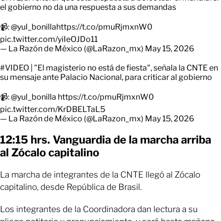
el gobierno no da una respuesta a sus demandas
📹:
@yul_bonilla
https://t.co/pmuRjmxnW0
pic.twitter.com/yiIeOJDo11
— La Razón de México (@LaRazon_mx)
May 15, 2026
#VIDEO
| "El magisterio no está de fiesta", señala la CNTE en
su mensaje ante Palacio Nacional, para criticar al gobierno
📹:
@yul_bonilla
https://t.co/pmuRjmxnW0
pic.twitter.com/KrDBELTaL5
— La Razón de México (@LaRazon_mx)
May 15, 2026
12:15 hrs. Vanguardia de la marcha arriba
al Zócalo capitalino
La marcha de integrantes de la CNTE llegó al Zócalo
capitalino, desde República de Brasil.
Los integrantes de la Coordinadora dan lectura a su