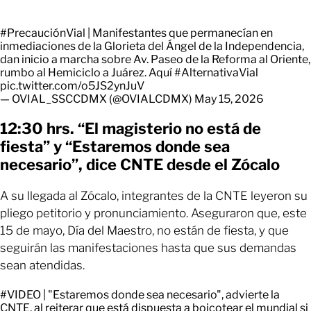
#PrecauciónVial
| Manifestantes que permanecían en
inmediaciones de la Glorieta del Ángel de la Independencia,
dan inicio a marcha sobre Av. Paseo de la Reforma al Oriente,
rumbo al Hemiciclo a Juárez. Aquí
#AlternativaVial
pic.twitter.com/o5JS2ynJuV
— OVIAL_SSCCDMX (@OVIALCDMX)
May 15, 2026
12:30 hrs. “El magisterio no está de
fiesta” y “Estaremos donde sea
necesario”, dice CNTE desde el Zócalo
A su llegada al Zócalo, integrantes de la CNTE leyeron su
pliego petitorio y pronunciamiento. Aseguraron que, este
15 de mayo, Día del Maestro, no están de fiesta, y que
seguirán las manifestaciones hasta que sus demandas
sean atendidas.
#VIDEO
| "Estaremos donde sea necesario", advierte la
CNTE, al reiterar que está dispuesta a boicotear el mundial si