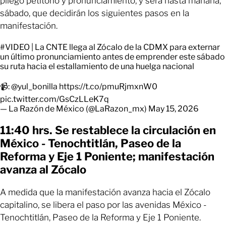
pliego petitorio y pronunciamiento, y será hasta mañana,
sábado, que decidirán los siguientes pasos en la
manifestación.
#VIDEO
| La CNTE llega al Zócalo de la CDMX para externar
un último pronunciamiento antes de emprender este sábado
su ruta hacia el estallamiento de una huelga nacional
📹:
@yul_bonilla
https://t.co/pmuRjmxnW0
pic.twitter.com/GsCzLLeK7q
— La Razón de México (@LaRazon_mx)
May 15, 2026
11:40 hrs. Se restablece la circulación en
México - Tenochtitlán, Paseo de la
Reforma y Eje 1 Poniente; manifestación
avanza al Zócalo
A medida que la manifestación avanza hacia el Zócalo
capitalino, se libera el paso por las avenidas México -
Tenochtitlán, Paseo de la Reforma y Eje 1 Poniente.