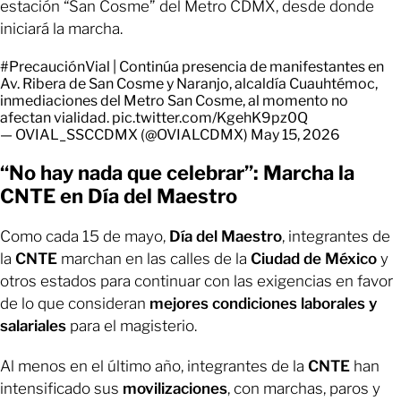
estación “San Cosme” del Metro CDMX, desde donde
iniciará la marcha.
#PrecauciónVial
| Continúa presencia de manifestantes en
Av. Ribera de San Cosme y Naranjo, alcaldía Cuauhtémoc,
inmediaciones del Metro San Cosme, al momento no
afectan vialidad.
pic.twitter.com/KgehK9pz0Q
— OVIAL_SSCCDMX (@OVIALCDMX)
May 15, 2026
“No hay nada que celebrar”: Marcha la
CNTE en Día del Maestro
Como cada 15 de mayo,
Día del Maestro
, integrantes de
la
CNTE
marchan en las calles de la
Ciudad de México
y
otros estados para continuar con las exigencias en favor
de lo que consideran
mejores condiciones laborales y
salariales
para el magisterio.
Al menos en el último año, integrantes de la
CNTE
han
intensificado sus
movilizaciones
, con marchas, paros y