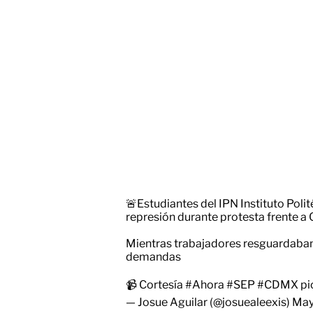
🚨Estudiantes del IPN Instituto Polit
represión durante protesta frente a 
Mientras trabajadores resguardaban 
demandas
📹 Cortesía
#Ahora
#SEP
#CDMX
pi
— Josue Aguilar (@josuealeexis)
May