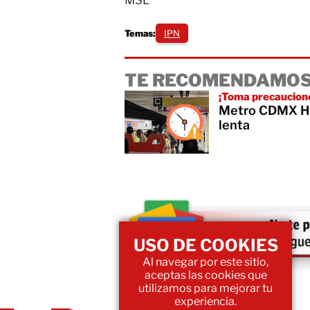
Temas:
IPN
TE RECOMENDAMOS
¡Toma precaucion
Metro CDMX HOY
lenta
USO DE COOKIES
Al navegar por este sitio,
aceptas las cookies que
utilizamos para mejorar tu
experiencia.