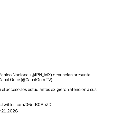
écnico Nacional (
@IPN_MX
) denuncian presunta
Canal Once (
@CanalOnceTV
)
el acceso, los estudiantes exigieron atención a sus
c.twitter.com/06ntB0PpZD
 21, 2026