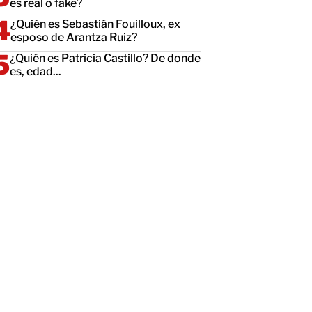
es real o fake?
¿Quién es Sebastián Fouilloux, ex
esposo de Arantza Ruiz?
¿Quién es Patricia Castillo? De donde
es, edad...