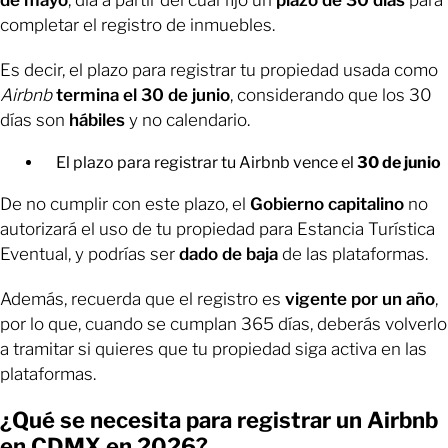
de mayo
, día a partir del cual fijó un
plazo de 30 días
para
completar el registro de inmuebles.
Es decir, el plazo para registrar tu propiedad usada como
Airbnb
termina el 30 de junio
, considerando que los 30
días son
hábiles
y no calendario.
El plazo para registrar tu Airbnb vence el
30 de junio
De no cumplir con este plazo, el
Gobierno capitalino
no
autorizará el uso de tu propiedad para Estancia Turística
Eventual, y podrías ser
dado de baja
de las plataformas.
Además, recuerda que el registro es
vigente por un año
,
por lo que, cuando se cumplan 365 días, deberás volverlo
a tramitar si quieres que tu propiedad siga activa en las
plataformas.
¿Qué se necesita para registrar un Airbnb
en CDMX en 2026?