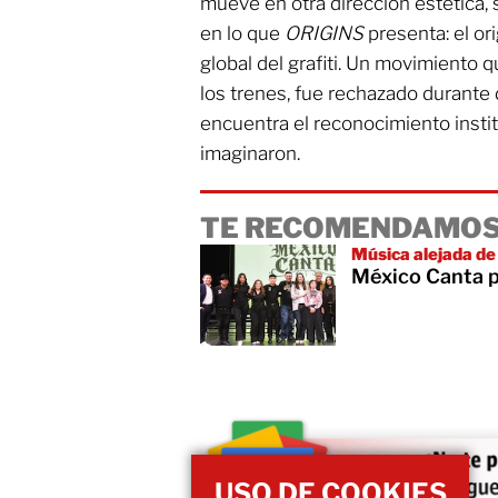
mueve en otra dirección estética
en lo que
ORIGINS
presenta: el or
global del grafiti. Un movimiento q
los trenes, fue rechazado durante 
encuentra el reconocimiento insti
imaginaron.
TE RECOMENDAMOS
Música alejada de 
México Canta p
USO DE COOKIES