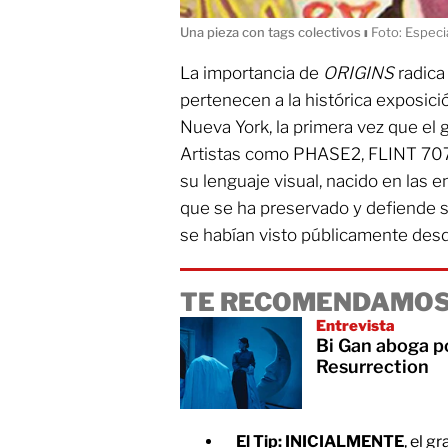
Una pieza con tags colectivos
ı
Foto: Especi
La importancia de
ORIGINS
radica
pertenecen a la histórica exposici
Nueva York, la primera vez que el gr
Artistas como PHASE2, FLINT 70
su lenguaje visual, nacido en las e
que se ha preservado y defiende su
se habían visto públicamente desd
TE RECOMENDAMOS
Entrevista
Bi Gan aboga po
Resurrection
El Tip: INICIALMENTE
, el g