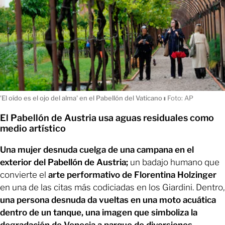
'El oído es el ojo del alma' en el Pabellón del Vaticano
ı
Foto: AP
El Pabellón de Austria usa aguas residuales como
medio artístico
Una mujer desnuda cuelga de una campana en el
exterior del Pabellón de Austria;
un badajo humano que
convierte el
arte performativo de Florentina Holzinger
en una de las citas más codiciadas en los Giardini. Dentro,
una persona desnuda da vueltas en una moto acuática
dentro de un tanque, una imagen que simboliza la
degradación de Venecia a parque de diversiones