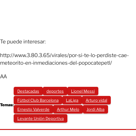
Te puede interesar:
http://www.3.80.3.65/virales/por-si-te-lo-perdiste-cae-
meteorito-en-inmediaciones-del-popocatepetl/
AA
Destacadas
deportes
Lionel Messi
‪Fútbol Club Barcelona‬
‪LaLiga‬
Arturo vidal
Temas:
Ernesto Valverde
Arthur Melo
Jordi Alba
Levante Unión Deportiva