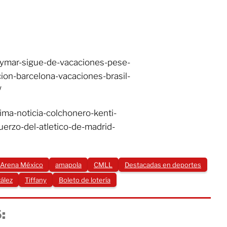
eymar-sigue-de-vacaciones-pese-
on-barcelona-vacaciones-brasil-
/
ima-noticia-colchonero-kenti-
uerzo-del-atletico-de-madrid-
Arena México
amapola
CMLL
Destacadas en deportes
ález
Tiffany
Boleto de lotería
: