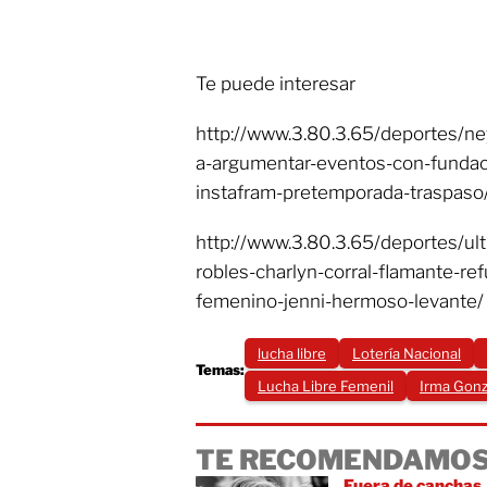
Te puede interesar
http://www.3.80.3.65/deportes/n
a-argumentar-eventos-con-fundaci
instafram-pretemporada-traspaso
http://www.3.80.3.65/deportes/ult
robles-charlyn-corral-flamante-ref
femenino-jenni-hermoso-levante/
lucha libre
Lotería Nacional
Temas:
Lucha Libre Femenil
Irma Gonz
TE RECOMENDAMOS
Fuera de canchas