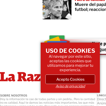
Muere del papá 
futbol; reaccio
USO DE COOKIES
Al navegar por este sitio,
aceptas las cookies que
utilizamos para mejorar tu
experiencia.
Acepto Cookies
Aviso de privacidad
SOBRE NOSOTROS
LINKS 
Direct
Hoy la información te cae de todas partes y sin pedirla... Pero la cantidad
no es calidad. Aquí te damos las noticias más importantes, las que más
Anúnc