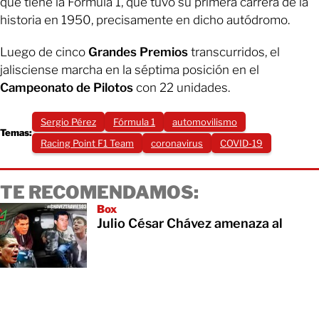
que tiene la Fórmula 1, que tuvo su primera carrera de la
historia en 1950, precisamente en dicho autódromo.
Luego de cinco
Grandes Premios
transcurridos, el
jalisciense marcha en la séptima posición en el
Campeonato de Pilotos
con 22 unidades.
Sergio Pérez
Fórmula 1
automovilismo
Temas:
Racing Point F1 Team
coronavirus
COVID-19
TE RECOMENDAMOS:
Box
Julio César Chávez amenaza al