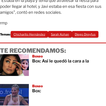
“Estaba en la playa y tenía que atravesar la fiesta para
poder llegar al hotel, y Javi estaba en esa fiesta con sus
amigos”, contó en redes sociales.
rmp
Temas:
Chicharito Hernández
Sarah Kohan
Diego Dreyfus
TE RECOMENDAMOS:
Boxeo
Box: Así le quedó la cara a la
Boxeo
Box: