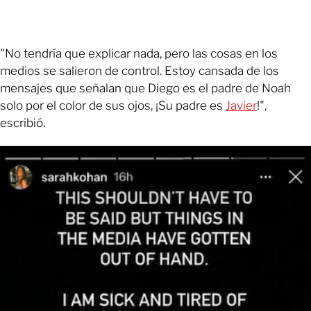
"No tendría que explicar nada, pero las cosas en los
medios se salieron de control. Estoy cansada de los
mensajes que señalan que Diego es el padre de Noah
solo por el color de sus ojos, ¡Su padre es
Javier
!",
escribió.