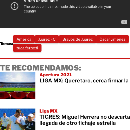
América
Juárez FC
Bravos de Juárez
Óscar Jiménez
Temas:
tuca ferretti
TE RECOMENDAMOS:
Apertura 2021
LIGA MX: Querétaro, cerca firmar la
Liga MX
TIGRES: Miguel Herrera no descarta
llegada de otro fichaje estrella