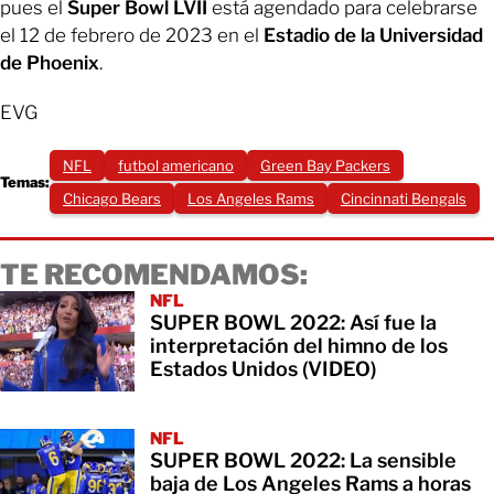
pues el
Super Bowl LVII
está agendado para celebrarse
el 12 de febrero de 2023 en el
Estadio de la Universidad
de Phoenix
.
EVG
NFL
futbol americano
Green Bay Packers
Temas:
Chicago Bears
Los Angeles Rams
Cincinnati Bengals
TE RECOMENDAMOS:
NFL
SUPER BOWL 2022: Así fue la
interpretación del himno de los
Estados Unidos (VIDEO)
NFL
SUPER BOWL 2022: La sensible
baja de Los Angeles Rams a horas