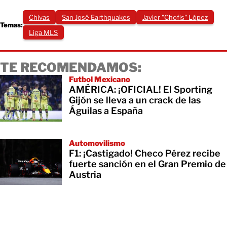
Chivas
San José Earthquakes
Javier "Chofis" López
Temas:
Liga MLS
TE RECOMENDAMOS:
Futbol Mexicano
AMÉRICA: ¡OFICIAL! El Sporting
Gijón se lleva a un crack de las
Águilas a España
Automovilismo
F1: ¡Castigado! Checo Pérez recibe
fuerte sanción en el Gran Premio de
Austria