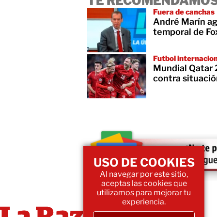
TE RECOMENDAMOS
Fuera de canchas
André Marín ag
temporal de Fo
Futbol internacio
Mundial Qatar 
contra situació
USO DE COOKIES
Al navegar por este sitio,
aceptas las cookies que
utilizamos para mejorar tu
experiencia.