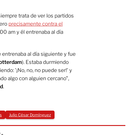
iempre trata de ver los partidos
pero
precisamente contra el
4:00 am y él entrenaba al día
 entrenaba al día siguiente y fue
otterdam
). Estaba durmiendo
iendo: '¡No, no, no puede ser!' y
do algo con alguien cercano",
rd
.
s
Julio César Domínguez