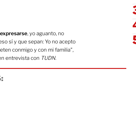
e expresarse
, yo aguanto, no
eso sí y que sepan: Yo no acepto
ten conmigo y con mi familia",
n entrevista con
TUDN
.
: