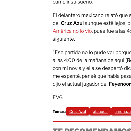
cumplir su sueño.
El delantero mexicano relató que s
del
Cruz Azul
aunque esté lejos, 
América no lo vio
, pues fue a las 
siguiente.
"Ese partido no lo pude ver porque
a las 4:00 de la mañana de aquí (
R
con mi novia y ella se despertó dic
me espanté, pensé que había pasa
dijo el actual jugador del
Feyenoo
EVG
Temas:
Cruz Azul
ataques
amenaza