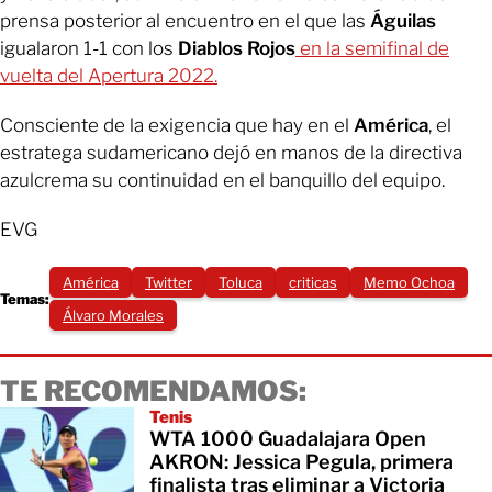
prensa posterior al encuentro en el que las
Águilas
igualaron 1-1 con los
Diablos Rojos
en la semifinal de
vuelta del Apertura 2022.
Consciente de la exigencia que hay en el
América
, el
estratega sudamericano dejó en manos de la directiva
azulcrema su continuidad en el banquillo del equipo.
EVG
América
Twitter
Toluca
criticas
Memo Ochoa
Temas:
Álvaro Morales
TE RECOMENDAMOS:
Tenis
WTA 1000 Guadalajara Open
AKRON: Jessica Pegula, primera
finalista tras eliminar a Victoria