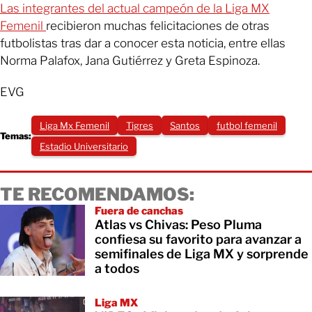
Las integrantes del actual campeón de la Liga MX
Femenil
recibieron muchas felicitaciones de otras
futbolistas tras dar a conocer esta noticia, entre ellas
Norma Palafox, Jana Gutiérrez y Greta Espinoza.
EVG
Liga Mx Femenil
Tigres
Santos
futbol femenil
Temas:
Estadio Universitario
TE RECOMENDAMOS:
Fuera de canchas
Atlas vs Chivas: Peso Pluma
confiesa su favorito para avanzar a
semifinales de Liga MX y sorprende
a todos
Liga MX