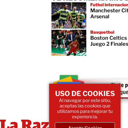
Futbol internacio
Manchester Cit
Arsenal
Basquetbol
Boston Celtics
Juego 2 Finale
USO DE COOKIES
Al navegar por este sitio,
aceptas las cookies que
utilizamos para mejorar tu
experiencia.