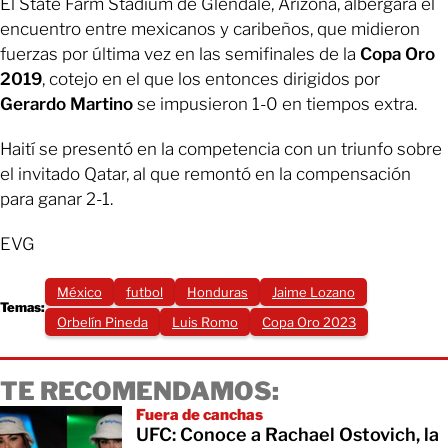
El State Farm Stadium de Glendale, Arizona, albergará el
encuentro entre mexicanos y caribeños, que midieron
fuerzas por última vez en las semifinales de la
Copa Oro
2019
, cotejo en el que los entonces dirigidos por
Gerardo Martino
se impusieron 1-0 en tiempos extra.
Haití se presentó en la competencia con un triunfo sobre
el invitado Qatar, al que remontó en la compensación
para ganar 2-1.
EVG
México
futbol
Honduras
Jaime Lozano
Temas:
Orbelín Pineda
Luis Romo
Copa Oro 2023
TE RECOMENDAMOS:
Fuera de canchas
UFC: Conoce a Rachael Ostovich, la