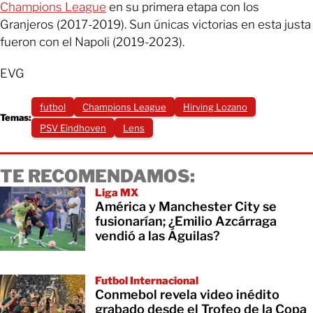
Champions League
en su primera etapa con los
Granjeros (2017-2019). Sun únicas victorias en esta justa
fueron con el Napoli (2019-2023).
EVG
futbol
Champions League
Hirving Lozano
Temas:
PSV Eindhoven
Lens
TE RECOMENDAMOS:
Liga MX
América y Manchester City se
fusionarían; ¿Emilio Azcárraga
vendió a las Águilas?
Futbol Internacional
Conmebol revela video inédito
grabado desde el Trofeo de la Copa