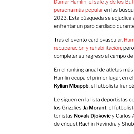
Damar Hamlin, el safety de los Buff
persona más popular
en las búsqu
2023. Esta búsqueda se adjudica a
enfrentar un paro cardíaco durante
Tras el evento cardiovascular,
Ham
recuperación y rehabilitación
, per
completar su regreso al campo de 
En el ranking anual de atletas m
Hamlin ocupa el primer lugar, en 
Kylian Mbappé
, el futbolista francé
Le siguen en la lista deportistas c
los Grizzlies
Ja Morant
, el futboli
tenistas
Novak Djokovic
y Carlos 
de críquet Rachin Ravindra y Shub